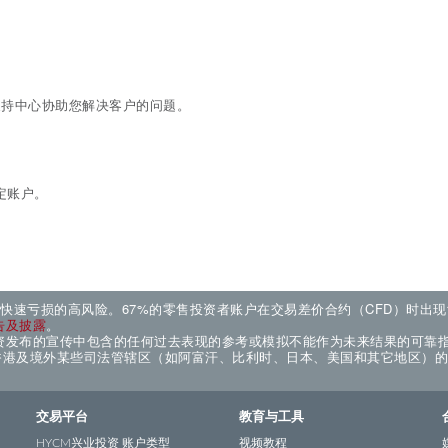
支持中心协助您解决客户的问题。
定账户。
来快速亏损的高风险。67%的零售投资者账户在交易差价合约（CFD）时出
告及披露
。
资发布的宣传中包含的任何过去表现的参考或模拟不能作为未来结果的可靠
国香港及境外某些司法管辖区（如阿富汗、比利时、日本、美国和其它地区）
交易平台
教育与工具
HYCM兴业投资 账户类型
视频教程