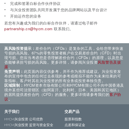
完成和签署白标合作伙伴协议
与兴业投资团队共同开发属于您的品牌网站以及平台设计
开始运作您的业务
若您有兴趣成为我们的白标合作伙伴，请通过电子邮件
partnership.cn@hycm.com
联系我们。
高风险投资提示：
差价合约（CFDs）是复杂的工具，会给您带来快速
亏损的高风险。67%的零售投资者账户在交易差价合约（CFD）时出
现亏损。您应当考虑您是否理解差价合约（CFDs）的原理，以及您是
否能够承担亏损的高风险。更多详情，请参阅兴业投资
风险警告及披
露
。
免责声明：
此页面内容仅供参考，并不作为推荐或建议。兴业投资发
布的宣传中包含的任何过去表现的参考或模拟不能作为未来结果的可
靠指标。客户对其在兴业投资的所有业务或投资单独负责。
区域限制：
HYCM资本市场有限公司和HYCM有限公司不向中国香港及
境外某些司法管辖区（如阿富汗、比利时、日本、美国和其它地区）
的居民提供差价合约（CFD）的服务。更多详情请参考我们的
客户协
议
。
关于我们
交易产品
HYCM兴业投资 公司优势
股票和指数
HYCM兴业投资 监管与资金安全
点差和保证金